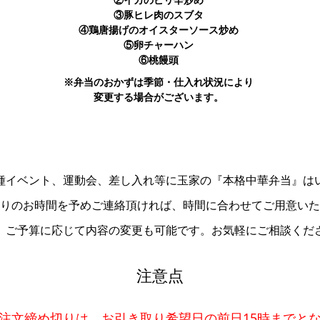
②イカのピリ辛炒め
③豚ヒレ肉のスブタ
④鶏唐揚げのオイスターソース炒め
⑤卵チャーハン
⑥桃饅頭
※弁当のおかずは季節・仕入れ状況により
変更する場合がございます。
種イベント、運動会、差し入れ等に玉家の『本格中華弁当』は
りのお時間を予めご連絡頂ければ、時間に合わせてご用意いた
、ご予算に応じて内容の変更も可能です。お気軽にご相談くだ
注意点
注文締め切りは、お引き取り希望日の前日15時までと