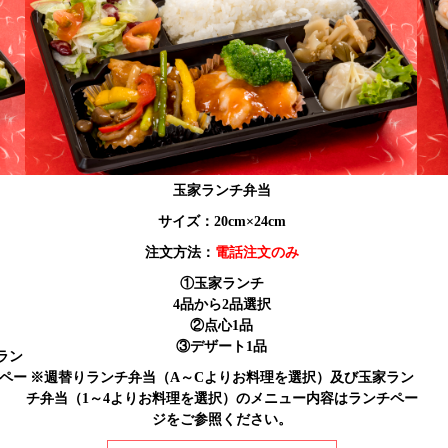
玉家ランチ弁当
サイズ：20cm×24cm
注文方法：
電話注文のみ
①玉家ランチ
4品から2品選択
②点心1品
③デザート1品
ラン
ペー
※週替りランチ弁当（A～Cよりお料理を選択）及び玉家ラン
チ弁当（1～4よりお料理を選択）のメニュー内容はランチペー
ジをご参照ください。