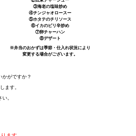
②広東チャーシュー
③海老の塩味炒め
④チンジャオロースー
⑤ホタテのチリソース
⑥イカのピリ辛炒め
⑦卵チャーハン
⑧デザート
※弁当のおかずは季節・仕入れ状況により
変更する場合がございます。
いかがですか？
します。
さい。
なります。